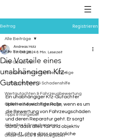
Registrieren
Beitrag
Alle Beiträge
Andreas Holz
Alle Beiträge
17. Okt. 2024
8 Min. Lesezeit
Die Vorteile eines
Kfz-Gutachten
unabhängigen Kfz-
Kfz-Gutachten & Sachverständige
Gutachters
Unfallgutachten & Schadenshilfe
Wertgutachten & Fahrzeugbewertung
Ein unabhängiger Kfz-Gutachter 
spielt eine wichtige Rolle, wenn es um 
Oldtimer & Spezialfahrzeuge
die Bewertung von Fahrzeugschäden 
Tipps & Ratgeber
und deren Reparatur geht. Er sorgt 
Aktuelles & Branchennews
dafür, dass alles fair und objektiv 
abläuft, ohne dass persönliche 
Unser Service & Servicegebiet