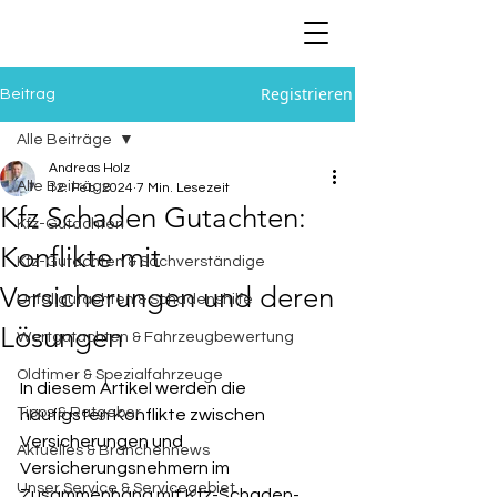
Registrieren
Beitrag
Alle Beiträge
Andreas Holz
Alle Beiträge
12. Feb. 2024
7 Min. Lesezeit
Kfz Schaden Gutachten:
Kfz-Gutachten
Konflikte mit
Kfz-Gutachten & Sachverständige
Versicherungen und deren
Unfallgutachten & Schadenshilfe
Lösungen
Wertgutachten & Fahrzeugbewertung
Oldtimer & Spezialfahrzeuge
In diesem Artikel werden die 
Tipps & Ratgeber
häufigsten Konflikte zwischen 
Versicherungen und 
Aktuelles & Branchennews
Versicherungsnehmern im 
Unser Service & Servicegebiet
Zusammenhang mit Kfz-Schaden-