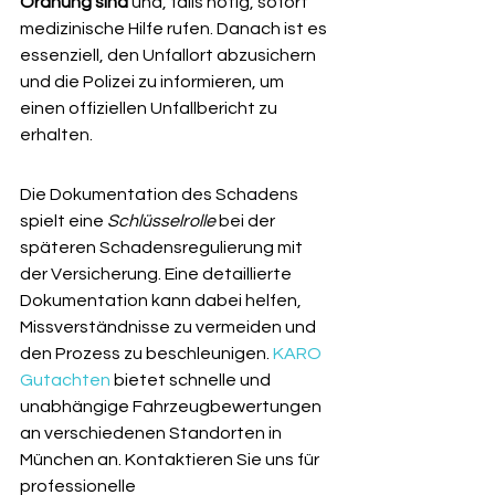
Ordnung sind
 und, falls nötig, sofort 
medizinische Hilfe rufen. Danach ist es 
essenziell, den Unfallort abzusichern 
und die Polizei zu informieren, um 
einen offiziellen Unfallbericht zu 
erhalten.
Die Dokumentation des Schadens 
spielt eine 
Schlüsselrolle
 bei der 
späteren Schadensregulierung mit 
der Versicherung. Eine detaillierte 
Dokumentation kann dabei helfen, 
Missverständnisse zu vermeiden und 
den Prozess zu beschleunigen. 
KARO 
Gutachten
 bietet schnelle und 
unabhängige Fahrzeugbewertungen 
an verschiedenen Standorten in 
München an. Kontaktieren Sie uns für 
professionelle 