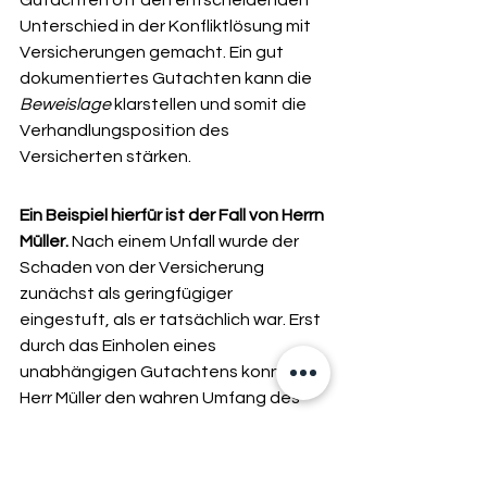
Gutachten oft den entscheidenden 
Unterschied in der Konfliktlösung mit 
Versicherungen gemacht. Ein gut 
dokumentiertes Gutachten kann die 
Beweislage
 klarstellen und somit die 
Verhandlungsposition des 
Versicherten stärken.
Ein Beispiel hierfür ist der Fall von Herrn 
Müller.
 Nach einem Unfall wurde der 
Schaden von der Versicherung 
zunächst als geringfügiger 
eingestuft, als er tatsächlich war. Erst 
durch das Einholen eines 
unabhängigen Gutachtens konnte 
Herr Müller den wahren Umfang des 
Schadens belegen und eine 
angemessene Entschädigung 
erhalten.