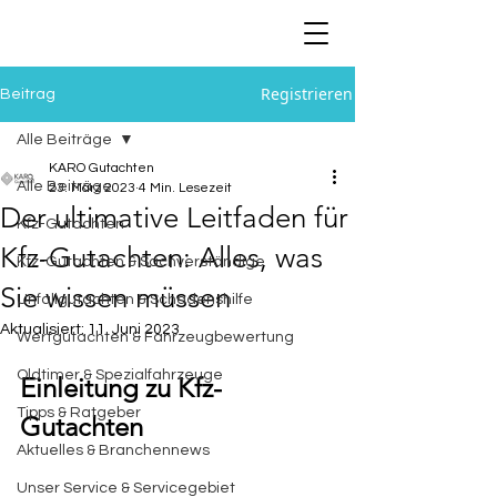
Registrieren
Beitrag
Alle Beiträge
KARO Gutachten
Alle Beiträge
23. März 2023
4 Min. Lesezeit
Der ultimative Leitfaden für
Kfz-Gutachten
Kfz-Gutachten: Alles, was
Kfz-Gutachten & Sachverständige
Sie wissen müssen
Unfallgutachten & Schadenshilfe
Aktualisiert:
11. Juni 2023
Wertgutachten & Fahrzeugbewertung
Oldtimer & Spezialfahrzeuge
Einleitung zu 
Kfz-
Tipps & Ratgeber
Gutachten
Aktuelles & Branchennews
Unser Service & Servicegebiet