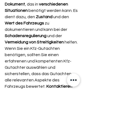
Dokument
, das in 
verschiedenen 
Situationen
 benötigt werden kann. Es 
dient dazu, den 
Zustand 
und den 
Wert des Fahrzeugs
 zu 
dokumentieren und kann bei der 
Schadensregulierung 
und der 
Vermeidung von Streitigkeiten
 helfen. 
Wenn Sie ein Kfz-Gutachten 
benötigen, sollten Sie einen 
erfahrenen und kompetenten Kfz-
Gutachter auswählen und 
sicherstellen, dass das Gutachten 
alle relevanten Aspekte des 
Fahrzeugs bewertet. 
Kontaktieren 
Sie uns
 gerne für weitere 
Informationen oder professionelle 
Unterstützung bei Ihrem nächsten 
Fahrzeuggutachten.