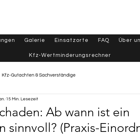
ungen
Galerie
Einsatzorte
FAQ
Über u
Kfz-Wertminderungsrechner
Kfz-Gutachten & Sachverständige
an.
15 Min. Lesezeit
e
Wertgutachten & Fahrzeugbewertung
chaden: Ab wann ist ein
 sinnvoll? (Praxis-Einord
Tipps & Ratgeber
Aktuelles & Branchennews