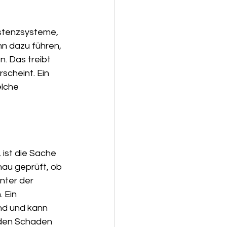
istenzsysteme, 
nn dazu führen, 
. Das treibt 
scheint. Ein 
lche 
ist die Sache 
au geprüft, ob 
nter der 
 Ein 
nd und kann 
 den Schaden 