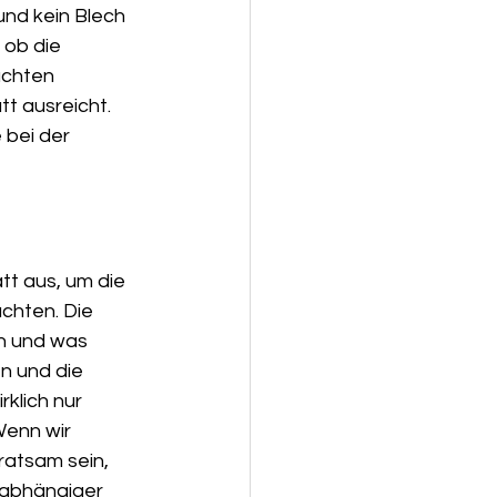
nd kein Blech 
 ob die 
achten 
t ausreicht. 
 bei der 
t aus, um die 
chten. Die 
n und was 
n und die 
klich nur 
enn wir 
ratsam sein, 
nabhängiger 