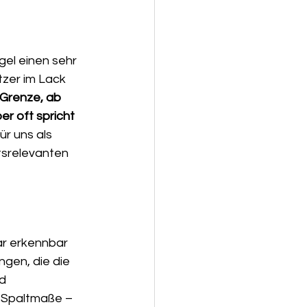
el einen sehr 
tzer im Lack 
Grenze, ab 
er oft spricht 
ür uns als 
tsrelevanten 
ar erkennbar 
gen, die die 
d 
e Spaltmaße – 