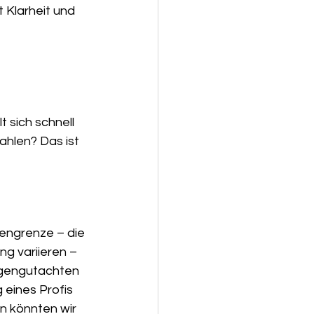
 Klarheit und 
 sich schnell 
hlen? Das ist 
engrenze – die 
ng variieren – 
igengutachten 
 eines Profis 
n könnten wir 