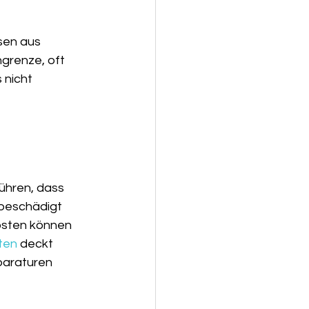
sen aus 
grenze, oft 
 nicht 
ühren, dass 
 beschädigt 
kosten können 
ten
 deckt 
paraturen 