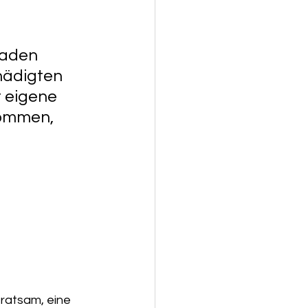
haden 
hädigten 
 eigene 
kommen, 
 ratsam, eine 