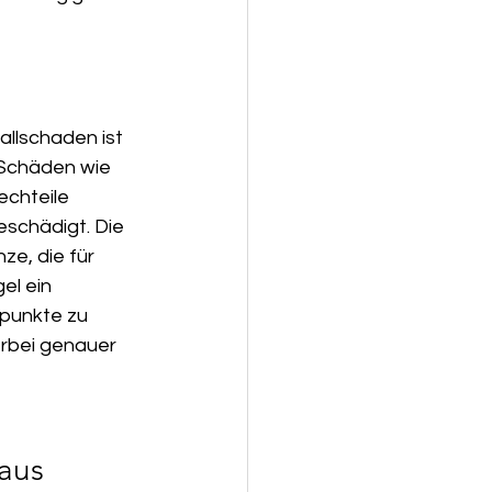
llschaden ist 
 Schäden wie 
echteile 
schädigt. Die 
e, die für 
el ein 
punkte zu 
erbei genauer 
aus 