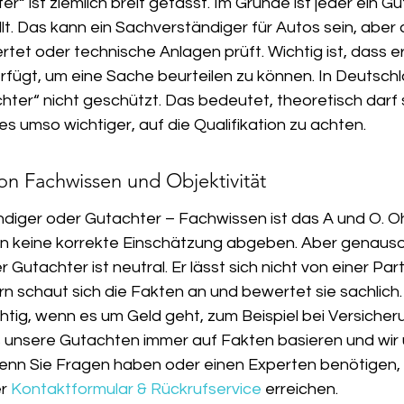
r“ ist ziemlich breit gefasst. Im Grunde ist jeder ein Gu
lt. Das kann ein Sachverständiger für Autos sein, aber
tet oder technische Anlagen prüft. Wichtig ist, dass er
rfügt, um eine Sache beurteilen zu können. In Deutschla
ter“ nicht geschützt. Das bedeutet, theoretisch darf s
es umso wichtiger, auf die Qualifikation zu achten.
n Fachwissen und Objektivität
diger oder Gutachter – Fachwissen ist das A und O. O
 keine korrekte Einschätzung abgeben. Aber genauso w
r Gutachter ist neutral. Er lässt sich nicht von einer Part
n schaut sich die Fakten an und bewertet sie sachlich. 
ig, wenn es um Geld geht, zum Beispiel bei Versicherun
 unsere Gutachten immer auf Fakten basieren und wir u
enn Sie Fragen haben oder einen Experten benötigen, 
r 
Kontaktformular & Rückrufservice
 erreichen.