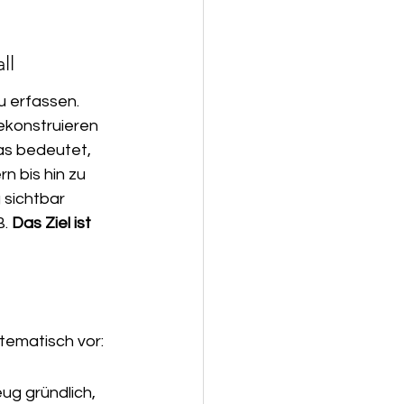
ll
u erfassen. 
ekonstruieren 
s bedeutet, 
n bis hin zu 
sichtbar 
. 
Das Ziel ist 
tematisch vor:
g gründlich, 