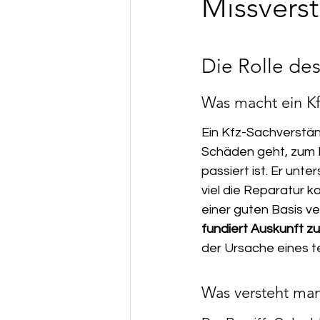
Missvers
Unser Service & Servicegebiet
Die Rolle de
Was macht ein Kf
Ein Kfz-Sachverständ
Schäden geht, zum Be
passiert ist. Er unt
viel die Reparatur k
einer guten Basis ve
fundiert Auskunft z
der Ursache eines t
Was versteht man