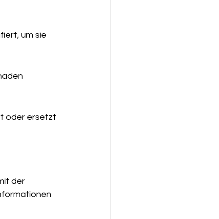
ert, um sie 
haden 
t oder ersetzt 
it der 
Informationen 