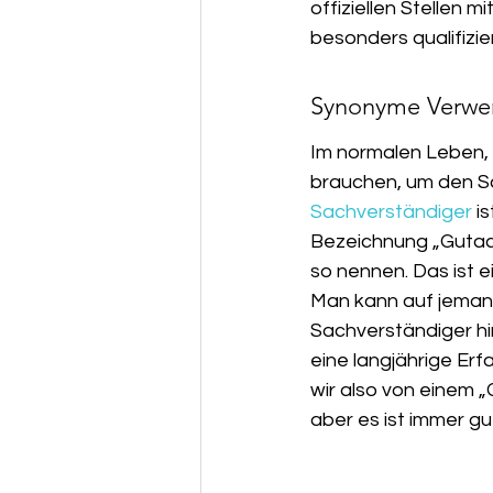
offiziellen Stellen 
besonders qualifizie
Synonyme Verwe
Im normalen Leben, 
brauchen, um den Sc
Sachverständiger
 i
Bezeichnung „Gutacht
so nennen. Das ist e
Man kann auf jemande
Sachverständiger hi
eine langjährige Er
wir also von einem 
aber es ist immer gu