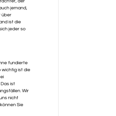
tachter, der 
 auch jemand, 
 über 
nd ist die 
ich jeder so 
hne fundierte 
ichtig ist die 
ei 
Das ist 
gsfällen. Wir 
ns nicht 
können Sie 