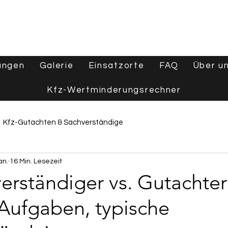
ungen
Galerie
Einsatzorte
FAQ
Über u
Kfz-Wertminderungsrechner
Kfz-Gutachten & Sachverständige
an.
16 Min. Lesezeit
e
Wertgutachten & Fahrzeugbewertung
erständiger vs. Gutachter
 Aufgaben, typische
Tipps & Ratgeber
Aktuelles & Branchennews