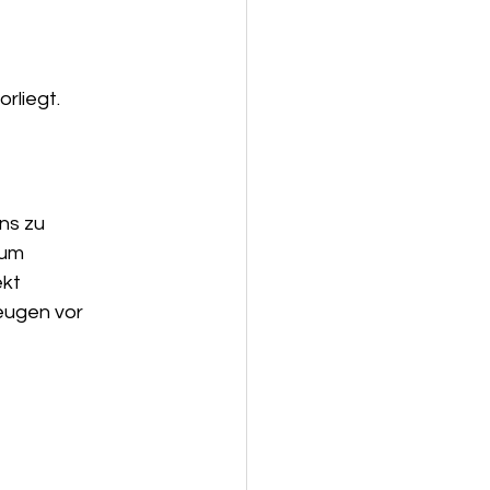
rliegt.
ns zu 
 um 
kt 
eugen vor 