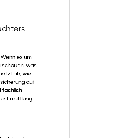
achters
. Wenn es um 
zu schauen, was 
ätzt ab, wie 
rsicherung auf 
 fachlich 
ur Ermittlung 