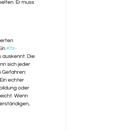
elfen. Er muss 
erten 
in 
Kfz-
os auskennt. Die 
n sich jeder 
n Gefahren: 
Ein echter 
bildung oder 
reicht. Wenn 
erständigen, 