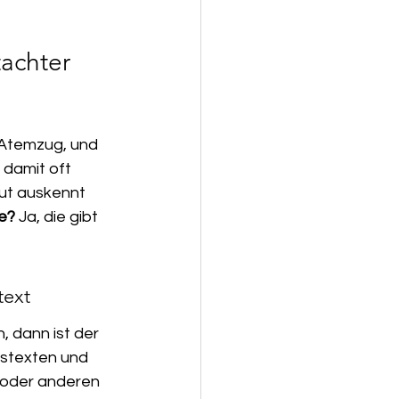
tachter
 Atemzug, und 
 damit oft 
ut auskennt 
de?
 Ja, die gibt 
text
, dann ist der 
estexten und 
 oder anderen 