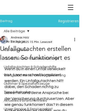
Registrieren
Beitrag
Alle Beiträge
Andreas Holz
Alle Beiträge
17. Apr. 2025
15 Min. Lesezeit
Unfallgutachten erstellen
Kfz-Gutachten
lassen: So funktioniert es
Kfz-Gutachten & Sachverständige
Unfallgutachten & Schadenshilfe
Wenn du in einen Unfall verwickelt 
bist, kann es schnell kompliziert 
Wertgutachten & Fahrzeugbewertung
werden. Ein Unfallgutachten hilft 
Oldtimer & Spezialfahrzeuge
dabei, den Schaden richtig zu 
Tipps & Ratgeber
bewerten und deine Ansprüche bei 
der Versicherung durchzusetzen. Aber 
Aktuelles & Branchennews
wie genau funktioniert das? In diesem 
Unser Service & Servicegebiet
Artikel erklären wir dir alles, was du 