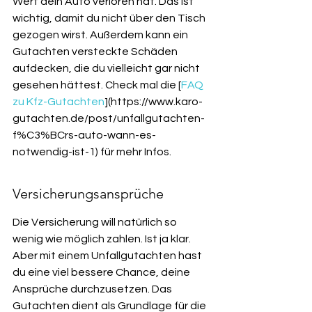
Wert dein Auto verloren hat. Das ist 
wichtig, damit du nicht über den Tisch 
gezogen wirst. Außerdem kann ein 
Gutachten versteckte Schäden 
aufdecken, die du vielleicht gar nicht 
gesehen hättest. Check mal die [
FAQ 
zu Kfz-Gutachten
](https://www.karo-
gutachten.de/post/unfallgutachten-
f%C3%BCrs-auto-wann-es-
notwendig-ist-1) für mehr Infos.
Versicherungsansprüche
Die Versicherung will natürlich so 
wenig wie möglich zahlen. Ist ja klar. 
Aber mit einem Unfallgutachten hast 
du eine viel bessere Chance, deine 
Ansprüche durchzusetzen. Das 
Gutachten dient als Grundlage für die 