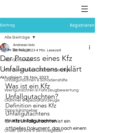
Registrieren
Beitrag
Alle Beiträge
Andreas Holz
Alle Beiträge
28. Nov. 2023
4 Min. Lesezeit
Der Prozess eines Kfz
Kfz-Gutachten
Unfallgutachtens erklärt
Kfz-Gutachten & Sachverständige
Aktualisiert:
29. Nov. 2023
Unfallgutachten & Schadenshilfe
Was ist ein Kfz 
Wertgutachten & Fahrzeugbewertung
Unfallgutachten?
Oldtimer & Spezialfahrzeuge
Definition eines Kfz 
Tipps & Ratgeber
Unfallgutachtens
Aktuelles & Branchennews
Ein 
Kfz Unfallgutachten
 ist ein 
offizielles Dokument, das nach einem 
Unser Service & Servicegebiet