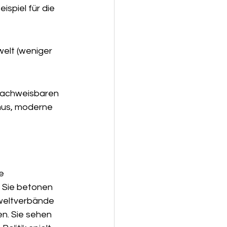
spiel für die 
welt (weniger 
 nachweisbaren 
smus, moderne 
e 
. Sie betonen 
mweltverbände 
n. Sie sehen 