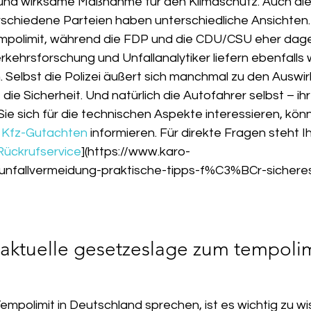
und wirksame Maßnahme für den Klimaschutz. Auch die Po
erschiedene Parteien haben unterschiedliche Ansichten.
Tempolimit, während die FDP und die CDU/CSU eher dage
kehrsforschung und Unfallanalytiker liefern ebenfalls 
 Selbst die Polizei äußert sich manchmal zu den Auswi
die Sicherheit. Und natürlich die Autofahrer selbst – ihr
ie sich für die technischen Aspekte interessieren, könn
r Kfz-Gutachten
 informieren. Für direkte Fragen steht I
Rückrufservice
](https://www.karo-
unfallvermeidung-praktische-tipps-f%C3%BCr-sicheres-
 aktuelle gesetzeslage zum tempolim
?
mpolimit in Deutschland sprechen, ist es wichtig zu wi