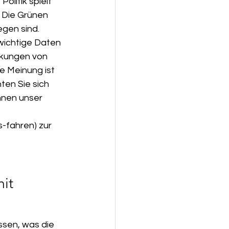
litik spielt 
 Die Grünen 
gen sind. 
wichtige Daten 
rkungen von 
e Meinung ist 
ten Sie sich 
hnen unser 
fahren) zur 
it 
ssen, was die 