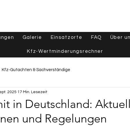
ungen
Galerie
Einsatzorte
FAQ
Über u
Kfz-Wertminderungsrechner
Kfz-Gutachten & Sachverständige
ept. 2025
17 Min. Lesezeit
e
Wertgutachten & Fahrzeugbewertung
t in Deutschland: Aktuel
onen und Regelungen
Tipps & Ratgeber
Aktuelles & Branchennews