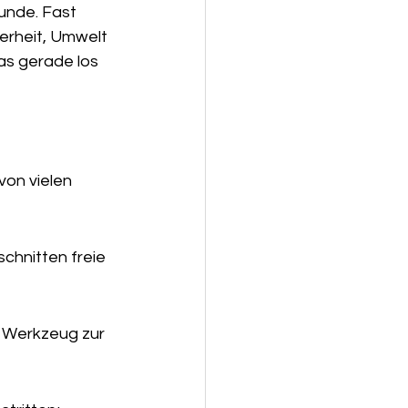
unde. Fast 
herheit, Umwelt 
as gerade los 
von vielen 
chnitten freie 
 Werkzeug zur 