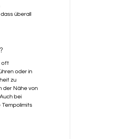
 
dass überall 
?
oft 
ühren oder in 
eit zu 
in der Nähe von 
Auch bei 
 Tempolimits 