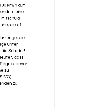
 130 km/h auf 
sondern eine 
 Mitschuld 
che, die oft 
ahrzeuge, die 
uge unter 
ie Schilder! 
deutet, dass 
 Regeln, bevor 
e zu 
StVO) 
fenden zu 