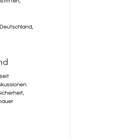
tritten; 
 Deutschland, 
nd
eit 
skussionen. 
cherheit, 
nauer 