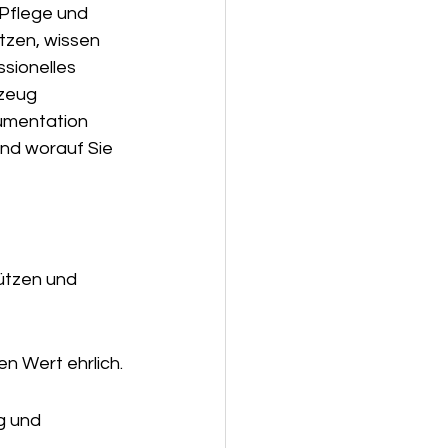
 Pflege und 
tzen, wissen 
sionelles 
rzeug 
kumentation 
und worauf Sie 
ützen und 
en Wert ehrlich.
g und 