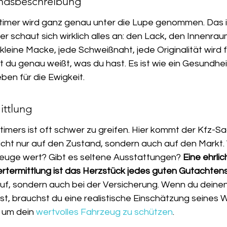
tandsbeschreibung
Oldtimer wird ganz genau unter die Lupe genommen. Das i
er schaut sich wirklich alles an: den Lack, den Innenrau
leine Macke, jede Schweißnaht, jede Originalität wird 
it du genau weißt, was du hast. Es ist wie ein Gesundhe
ben für die Ewigkeit.
ittlung
timers ist oft schwer zu greifen. Hier kommt der Kfz-S
 nicht nur auf den Zustand, sondern auch auf den Markt.
euge wert? Gibt es seltene Ausstattungen? 
Eine ehrlic
rtermittlung ist das Herzstück jedes guten Gutachtens
auf, sondern auch bei der Versicherung. Wenn du deinen
llst, brauchst du eine realistische Einschätzung seines W
, um dein 
wertvolles Fahrzeug zu schützen
.