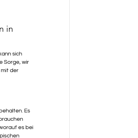
 in 
kann sich 
 Sorge, wir 
mit der 
behalten. Es 
 brauchen 
worauf es bei 
pischen 