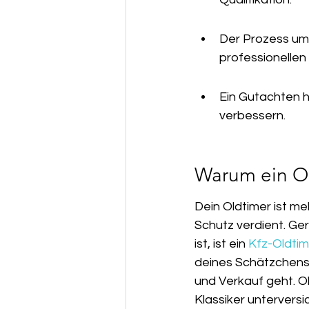
Der Prozess um
professionelle
Ein Gutachten h
verbessern.
Warum ein Ol
Dein Oldtimer ist me
Schutz verdient. Ge
ist, ist ein 
Kfz-Oldti
deines Schätzchens
und Verkauf geht. Oh
Klassiker unterversic