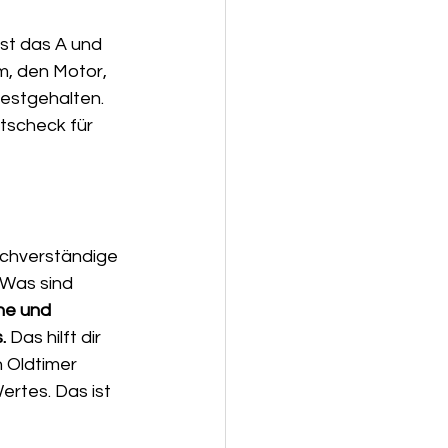
st das A und 
m, den Motor, 
festgehalten. 
itscheck für 
achverständige 
 Was sind 
he und 
.
 Das hilft dir 
 Oldtimer 
ertes. Das ist 