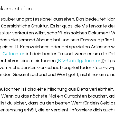
okumentation
sauber und professionell aussehen. Das bedeutet: klar
bersichtliche Struktur. Es ist quasi die Visitenkarte de
siker verkaufen willst, schafft ein solches Dokument V
 dass hier jemand Ahnung hat und sein Fahrzeug pflegt.
 eines H-Kennzeichens oder bei speziellen Anlässen wic
r-Gutachten
 ist dein bester Freund, wenn es um die D
enteil von einem einfachen [
Kfz-Unfallgutachten
](http
vom-schaden-bis-zur-schaetzung-leitfaden-fuer-kfz-g
m den Gesamtzustand und Wert geht, nicht nur um ein
Gutachten ist also eine Mischung aus Detailverliebtheit
. Wenn du das nächste Mal ein Gutachten brauchst, ac
ellst du sicher, dass du den besten Wert für dein Geld
nerkennung erhält, die er verdient. Informiere dich auch 