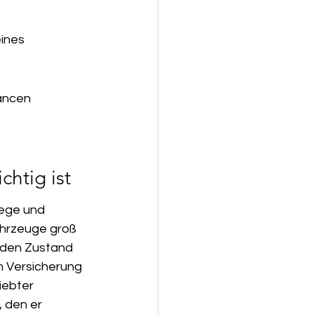
ines 
ancen 
htig ist
lege und 
ahrzeuge groß 
ür den Zustand 
 Versicherung 
iebter 
, den er 