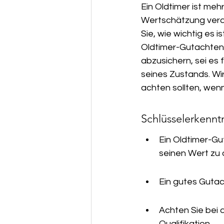
Ein Oldtimer ist mehr
Unser Service & Servicegebiet
Wertschätzung verdi
Sie, wie wichtig es 
Oldtimer-Gutachten i
abzusichern, sei es
seines Zustands. Wir
achten sollten, wen
Schlüsselerkenn
Ein Oldtimer-Gu
seinen Wert zu
Ein gutes Gutac
Achten Sie bei 
Qualifikation.