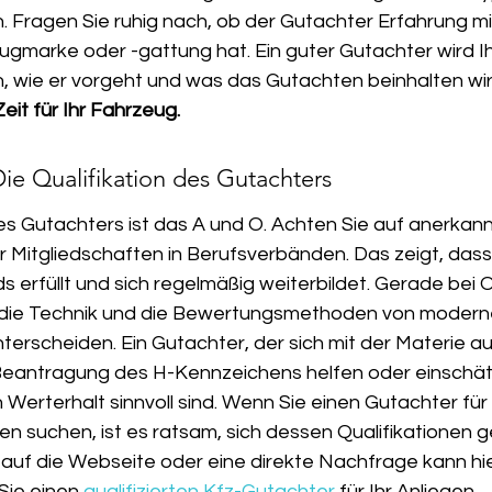
 Fragen Sie ruhig nach, ob der Gutachter Erfahrung mit
ugmarke oder -gattung hat. Ein guter Gutachter wird I
n, wie er vorgeht und was das Gutachten beinhalten wir
eit für Ihr Fahrzeug.
Die Qualifikation des Gutachters
nes Gutachters ist das A und O. Achten Sie auf anerkann
er Mitgliedschaften in Berufsverbänden. Das zeigt, das
erfüllt und sich regelmäßig weiterbildet. Gerade bei Ol
h die Technik und die Bewertungsmethoden von modern
terscheiden. Ein Gutachter, der sich mit der Materie a
Beantragung des H-Kennzeichens helfen oder einschät
Werterhalt sinnvoll sind. Wenn Sie einen Gutachter für 
n suchen, ist es ratsam, sich dessen Qualifikationen 
 auf die Webseite oder eine direkte Nachfrage kann hie
Sie einen 
qualifizierten Kfz-Gutachter
 für Ihr Anliegen.