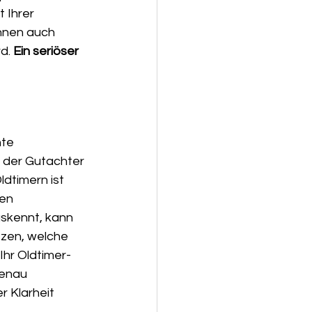
 Ihrer 
hnen auch 
d. 
Ein seriöser 
te 
s der Gutachter 
dtimern ist 
en 
uskennt, kann 
zen, welche 
Ihr Oldtimer-
genau 
r Klarheit 