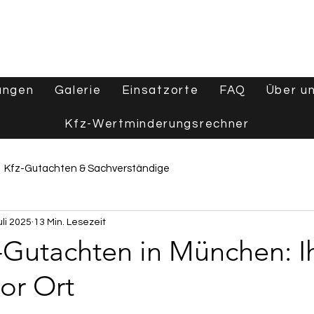
ungen
Galerie
Einsatzorte
FAQ
Über u
Kfz-Wertminderungsrechner
Kfz-Gutachten & Sachverständige
uli 2025
13 Min. Lesezeit
e
Wertgutachten & Fahrzeugbewertung
-Gutachten in München: I
or Ort
Tipps & Ratgeber
Aktuelles & Branchennews