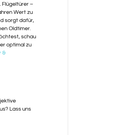
Flügeltürer – 
ahren Wert zu 
 sorgt dafür, 
nen Oldtimer. 
chtest, schau 
ker optimal zu 
 & 
jektive 
us? Lass uns 