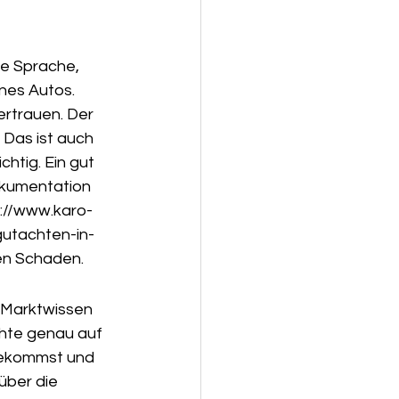
e Sprache, 
ines Autos. 
ertrauen. Der 
 Das ist auch 
htig. Ein gut 
okumentation 
s://www.karo-
utachten-in-
en Schaden.
, Marktwissen 
hte genau auf 
 bekommst und 
über die 