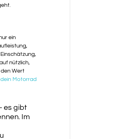
eht.
nur ein 
ufleistung, 
 Einschätzung, 
uf nützlich, 
 den Wert 
 
dein Motorrad 
 es gibt 
ennen. Im 
u 