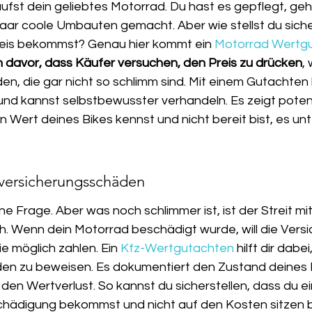
rkaufst dein geliebtes Motorrad. Du hast es gepflegt, ge
 paar coole Umbauten gemacht. Aber wie stellst du siche
reis bekommst? Genau hier kommt ein 
Motorrad Wertg
h davor, dass Käufer versuchen, den Preis zu drücken
, 
nden, die gar nicht so schlimm sind. Mit einem Gutachten
und kannst selbstbewusster verhandeln. Es zeigt potenz
 Wert deines Bikes kennst und nicht bereit bist, es unt
 versicherungsschäden
ine Frage. Aber was noch schlimmer ist, ist der Streit mit
. Wenn dein Motorrad beschädigt wurde, will die Versi
e möglich zahlen. Ein 
Kfz-Wertgutachten
 hilft dir dabei
en zu beweisen. Es dokumentiert den Zustand deines 
den Wertverlust. So kannst du sicherstellen, dass du ei
digung bekommst und nicht auf den Kosten sitzen ble