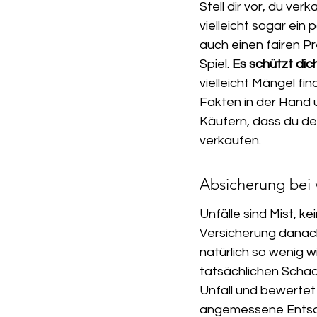
Stell dir vor, du ve
vielleicht sogar ein
auch einen fairen P
Spiel. 
Es schützt dic
vielleicht Mängel fi
Fakten in der Hand 
Käufern, dass du den
verkaufen.
Absicherung bei
Unfälle sind Mist, ke
Versicherung danach
natürlich so wenig wi
tatsächlichen Schad
Unfall und bewertet 
angemessene Entschä