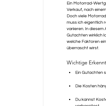
Ein Motorrad-Wertgu
Unser Service & Servicegebiet
Verkauf, nach einem
Doch viele Motorrad
muss ich eigentlich 
variieren. In diesem
Gutachten wirklich l
welche Faktoren ein
überrascht wirst.
Wichtige Erkennt
Ein Gutachten s
Die Kosten hän
Du kannst Kost
vorbereitest.