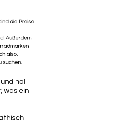
ind die Preise 
nd. Außerdem 
orradmarken 
ch also, 
u suchen.
und hol 
, was ein 
athisch 