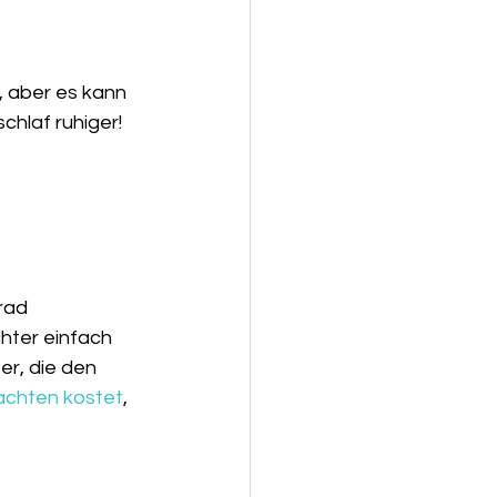
 aber es kann 
schlaf ruhiger!
rad 
hter einfach 
r, die den 
achten kostet
, 