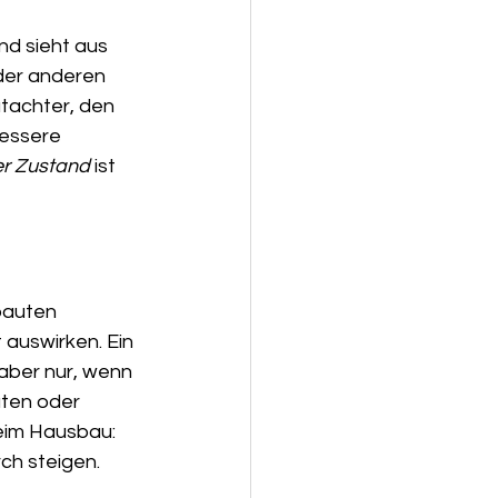
nd sieht aus 
oder anderen 
tachter, den 
essere 
er Zustand
 ist 
bauten 
auswirken. Ein 
aber nur, wenn 
ten oder 
eim Hausbau: 
ch steigen.