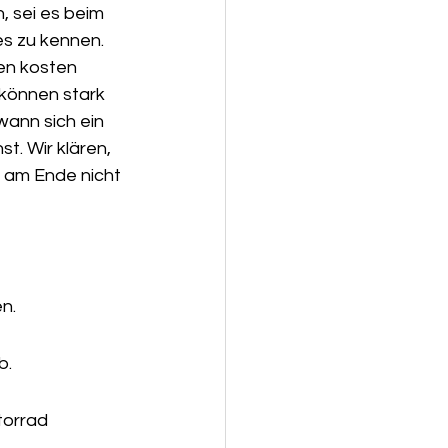
 sei es beim 
s zu kennen. 
en kosten 
 können stark 
wann sich ein 
t. Wir klären, 
u am Ende nicht 
n.
b.
orrad 