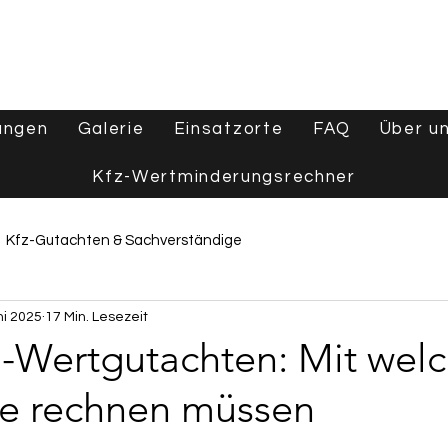
ungen
Galerie
Einsatzorte
FAQ
Über u
Kfz-Wertminderungsrechner
Kfz-Gutachten & Sachverständige
ni 2025
17 Min. Lesezeit
e
Wertgutachten & Fahrzeugbewertung
-Wertgutachten: Mit wel
ie rechnen müssen
Tipps & Ratgeber
Aktuelles & Branchennews