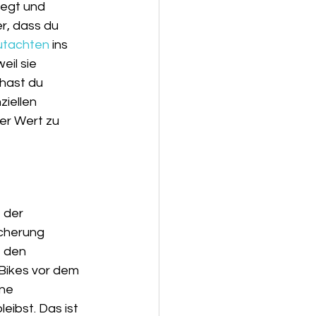
hegt und 
r, dass du 
utachten
 ins 
weil sie 
 hast du 
iellen 
er Wert zu 
 der 
cherung 
, den 
Bikes vor dem 
ne 
ibst. Das ist 