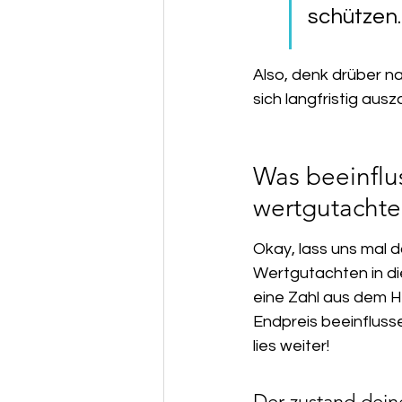
schützen.
Also, denk drüber n
sich langfristig ausza
Was beeinflus
wertgutacht
Okay, lass uns mal d
Wertgutachten in die
eine Zahl aus dem H
Endpreis beeinfluss
lies weiter!
Der zustand dein