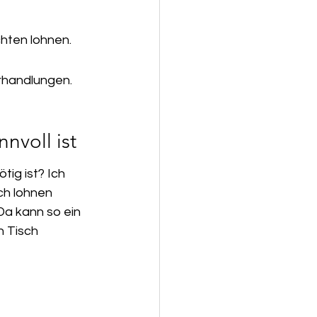
chten lohnen.
erhandlungen.
nvoll ist
ig ist? Ich 
ch lohnen 
 Da kann so ein 
n Tisch 