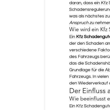
daran, dass ein Kfz
Schadensregulierung
was als nächstes zu t
Anspruch zu nehmen,
Wie wird ein Kfz
Ein 
Kfz Schadengut
der den Schaden am
verschiedene Faktor
des Fahrzeugs berück
das die Schadenshöh
Grundlage für die A
Fahrzeugs. In vielen F
den Wiederverkauf 
Der Einfluss
Wie beeinflusst 
Ein Kfz Schadengut