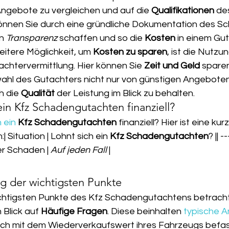
Angebote zu vergleichen und auf die 
Qualifikationen
 de
önnen Sie durch eine gründliche Dokumentation des S
n 
Transparenz
 schaffen und so die 
Kosten
 in einem Gu
eitere Möglichkeit, um 
Kosten zu sparen
, ist die Nutzu
chtervermittlung. Hier können Sie 
Zeit und Geld
 sparen
swahl des Gutachters nicht nur von günstigen Angeboten 
 die 
Qualität
 der Leistung im Blick zu behalten.
ein Kfz Schadengutachten finanziell?
h ein
Kfz Schadengutachten
 finanziell? Hier ist eine kur
| Situation | Lohnt sich ein 
Kfz Schadengutachten
? || -
er Schaden | 
Auf jeden Fall
 |
 der wichtigsten Punkte
chtigsten Punkte des Kfz Schadengutachtens betracht
 Blick auf 
Häufige Fragen
. Diese beinhalten 
typische A
 sich mit dem Wiederverkaufswert ihres Fahrzeugs befas