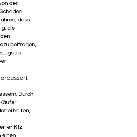
von der 
 Schäden 
ühren, dass 
ig, die 
 den 
azu beitragen, 
zeugs zu 
er 
erbessert 
essern. Durch 
Käufer 
abei helfen, 
erter 
Kfz 
 einen 