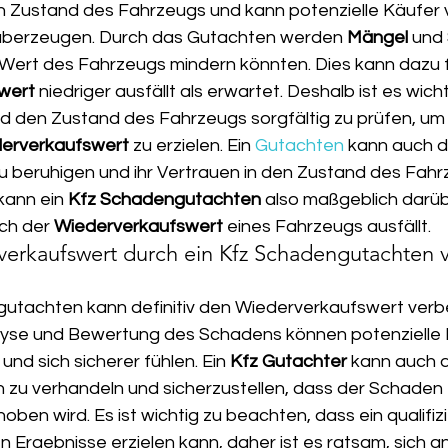
n Zustand des Fahrzeugs und kann potenzielle Käufer 
überzeugen. Durch das Gutachten werden 
Mängel
 und
 Wert des Fahrzeugs mindern könnten. Dies kann dazu f
wert
 niedriger ausfällt als erwartet. Deshalb ist es wicht
 den Zustand des Fahrzeugs sorgfältig zu prüfen, um
erverkaufswert
 zu erzielen. Ein 
Gutachten
 kann auch d
zu beruhigen und ihr Vertrauen in den Zustand des Fahr
kann ein 
Kfz Schadengutachten
 also maßgeblich darüb
ch der 
Wiederverkaufswert
 eines Fahrzeugs ausfällt.
erkaufswert durch ein Kfz Schadengutachten v
gutachten kann definitiv den Wiederverkaufswert verb
nalyse und Bewertung des Schadens können potenzielle 
und sich sicherer fühlen. Ein 
Kfz Gutachter
 kann auch d
 zu verhandeln und sicherzustellen, dass der Schaden 
n wird. Es ist wichtig zu beachten, dass ein qualifizi
n Ergebnisse erzielen kann, daher ist es ratsam, sich an