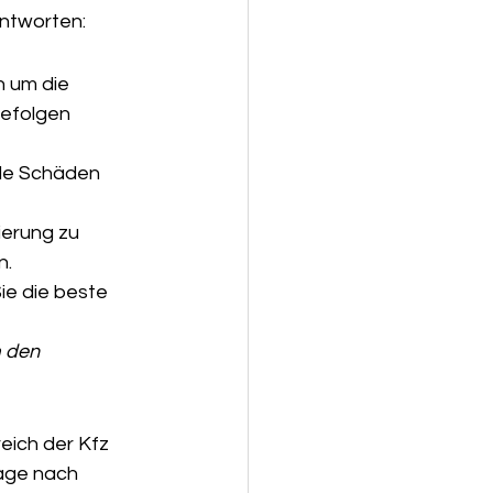
Antworten:
 um die 
befolgen 
lle Schäden 
erung zu 
n.
e die beste 
 den 
reich der Kfz 
age nach 