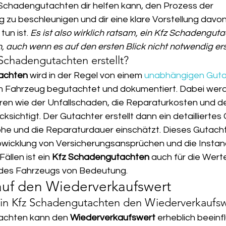
 Schadengutachten dir helfen kann, den Prozess der 
 zu beschleunigen und dir eine klare Vorstellung davon
un ist. 
Es ist also wirklich ratsam, ein Kfz Schadenguta
 auch wenn es auf den ersten Blick nicht notwendig ers
 Schadengutachten erstellt?
achten
 wird in der Regel von einem 
unabhängigen Gutac
 Fahrzeug begutachtet und dokumentiert. Dabei wer
en wie der Unfallschaden, die Reparaturkosten und de
sichtigt. Der Gutachter erstellt dann ein detailliertes
e und die Reparaturdauer einschätzt. Dieses Gutachte
bwicklung von Versicherungsansprüchen und die Insta
ällen ist ein 
Kfz Schadengutachten
 auch für die Wert
des Fahrzeugs von Bedeutung.
 auf den Wiederverkaufswert
ein Kfz Schadengutachten den Wiederverkaufsw
achten kann den 
Wiederverkaufswert
 erheblich beeinf