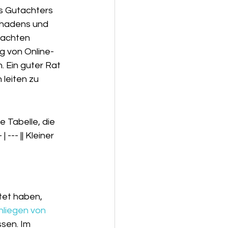
s Gutachters 
chadens und 
tachten 
ng von Online-
. Ein guter Rat 
leiten zu 
ze Tabelle, die 
-- | --- || Kleiner 
et haben, 
nliegen von 
sen. Im 