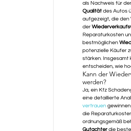
als Nachweis für de
Qualität
 des Autos 
aufgezeigt, die den
der 
Wiederverkaufs
Reparaturkosten und
bestmöglichen 
Wied
potenzielle Käufer 
stärken. Insgesamt 
entscheiden, wie ho
Kann der Wiederv
werden?
Ja, ein Kfz Schaden
eine detaillierte A
vertrauen
 gewinnen 
die Reparaturkosten
ordnungsgemäß behobe
Gutachter
 die beste