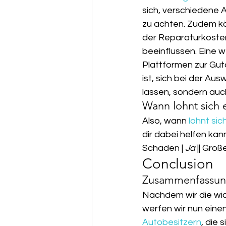
sich, verschiedene 
zu achten. Zudem k
der Reparaturkoste
beeinflussen. Eine w
Plattformen zur Guta
ist, sich bei der Au
lassen, sondern auch
Wann lohnt sich 
Also, wann 
lohnt sic
dir dabei helfen kann:
Schaden | 
Ja
 || Groß
Conclusion
Zusammenfassung
Nachdem wir die wi
werfen wir nun einen
Autobesitzern
, die