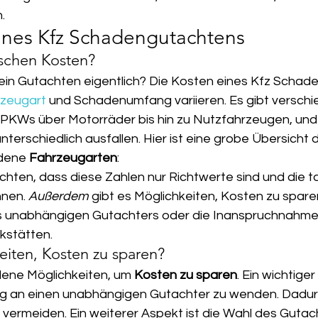
.
ines Kfz Schadengutachtens
ischen Kosten?
 ein Gutachten eigentlich? Die Kosten eines Kfz Scha
zeugart
 und Schadenumfang variieren. Es gibt verschi
 PKWs über Motorräder bis hin zu Nutzfahrzeugen, und f
terschiedlich ausfallen. Hier ist eine grobe Übersicht 
dene 
Fahrzeugarten
:
achten, dass diese Zahlen nur Richtwerte sind und die t
nen. 
Außerdem
 gibt es Möglichkeiten, Kosten zu sparen
es unabhängigen Gutachters oder die Inanspruchnahme
kstätten.
eiten, Kosten zu sparen?
dene Möglichkeiten, um 
Kosten zu sparen
. Ein wichtiger 
g an einen unabhängigen Gutachter zu wenden. Dadurc
 vermeiden. Ein weiterer Aspekt ist die Wahl des Gutach