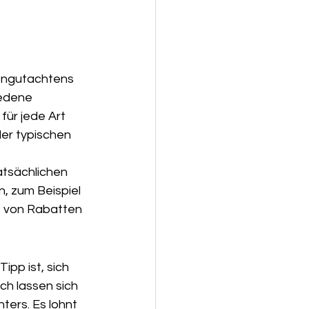
dengutachtens 
edene 
ür jede Art 
der typischen 
atsächlichen 
, zum Beispiel 
 von Rabatten 
Tipp ist, sich 
h lassen sich 
ters. Es lohnt 