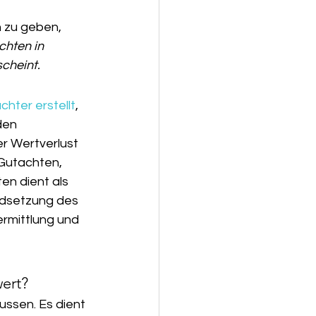
 zu geben, 
chten in 
cheint.
hter erstellt
, 
den 
r Wertverlust 
 Gutachten, 
n dient als 
ndsetzung des 
ermittlung und 
ert?
lussen. Es dient 