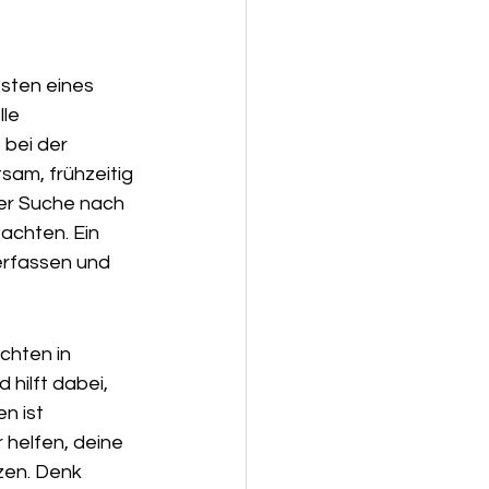
sten eines 
le 
bei der 
tsam, frühzeitig 
der Suche nach 
 achten. Ein 
erfassen und 
chten in 
hilft dabei, 
n ist 
 helfen, deine 
zen. Denk 