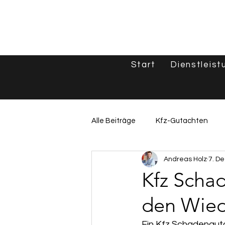
Start
Dienstleist
Alle Beiträge
Kfz-Gutachten
Andreas Holz
7. De
Unfallgutachten & Schadenshilf
Kfz Schad
den Wied
Oldtimer & Spezialfahrzeuge
Ein Kfz Schadenguta