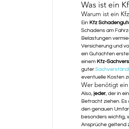
Was ist ein 
Warum ist ein Kf
Ein 
Kfz Schadengut
Schadens am Fahrzeu
Belastungen vermie
Versicherung und vor 
ein Gutachten erstel
einem 
Kfz-Sachvers
guter 
Sachverständi
eventuelle Kosten z
Wer benötigt ein
Also, 
jeder
, der in e
Betracht ziehen. Es d
den genauen Umfang
besonders wichtig, w
Ansprüche geltend 