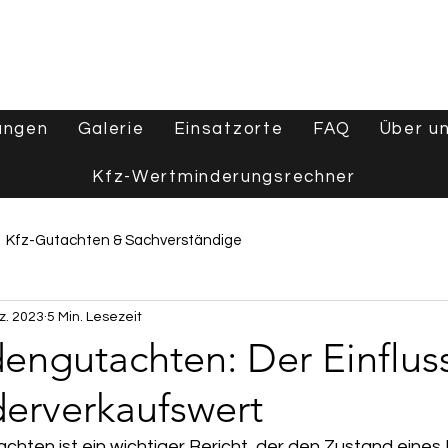
ungen
Galerie
Einsatzorte
FAQ
Über u
Kfz-Wertminderungsrechner
Kfz-Gutachten & Sachverständige
z. 2023
5 Min. Lesezeit
e
Wertgutachten & Fahrzeugbewertung
engutachten: Der Einflus
erverkaufswert
Tipps & Ratgeber
Aktuelles & Branchennews
chten ist ein wichtiger Bericht, der den Zustand eines