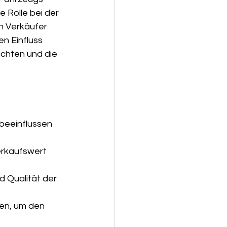
 Rolle bei der 
h Verkäufer 
n Einfluss 
chten und die 
beeinflussen 
rkaufswert 
 Qualität der 
men, um den 