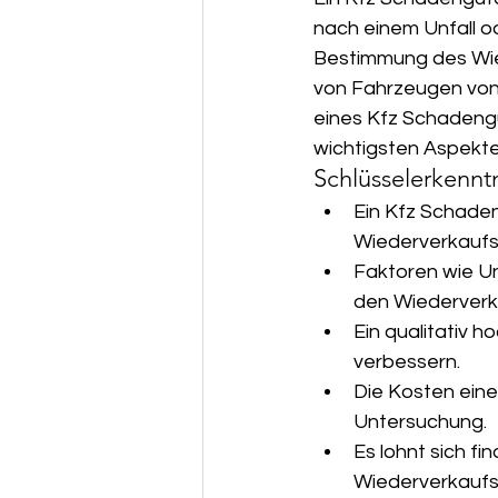
nach einem Unfall o
Unser Service & Servicegebiet
Bestimmung des Wie
von Fahrzeugen von 
eines Kfz Schadeng
wichtigsten Aspekt
Schlüsselerkennt
Ein Kfz Schade
Wiederverkaufs
Faktoren wie U
den Wiederverk
Ein qualitativ
verbessern.
Die Kosten eine
Untersuchung.
Es lohnt sich f
Wiederverkaufs