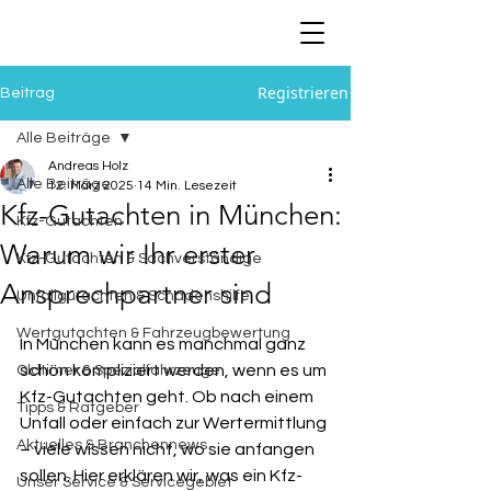
Registrieren
Beitrag
Alle Beiträge
Andreas Holz
Alle Beiträge
12. März 2025
14 Min. Lesezeit
Kfz-Gutachten in München:
Kfz-Gutachten
Warum wir Ihr erster
Kfz-Gutachten & Sachverständige
Ansprechpartner sind
Unfallgutachten & Schadenshilfe
Wertgutachten & Fahrzeugbewertung
In München kann es manchmal ganz 
schön kompliziert werden, wenn es um 
Oldtimer & Spezialfahrzeuge
Kfz-Gutachten geht. Ob nach einem 
Tipps & Ratgeber
Unfall oder einfach zur Wertermittlung 
Aktuelles & Branchennews
– viele wissen nicht, wo sie anfangen 
sollen. Hier erklären wir, was ein Kfz-
Unser Service & Servicegebiet