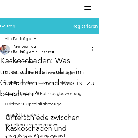
Registrieren
Beitrag
Alle Beiträge
Andreas Holz
Alle Beiträge
2. Feb.
17 Min. Lesezeit
Kaskoschaden: Was
Kfz-Gutachten
unterscheidet sich beim
Kfz-Gutachten & Sachverständige
Gutachten – und was ist zu
Unfallgutachten & Schadenshilfe
beachten?
Wertgutachten & Fahrzeugbewertung
Oldtimer & Spezialfahrzeuge
Tipps & Ratgeber
Unterschiede zwischen 
Aktuelles & Branchennews
Kaskoschaden und 
Unser Service & Servicegebiet