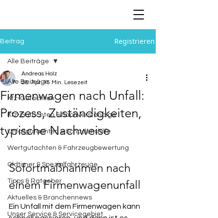
Registrieren
Beitrag
Alle Beiträge
Andreas Holz
Alle Beiträge
28. Apr.
15 Min. Lesezeit
Firmenwagen nach Unfall:
Kfz-Gutachten
Prozess, Zuständigkeiten,
Kfz-Gutachten & Sachverständige
typische Nachweise
Unfallgutachten & Schadenshilfe
Wertgutachten & Fahrzeugbewertung
Sofortmaßnahmen nach 
Oldtimer & Spezialfahrzeuge
Tipps & Ratgeber
einem Firmenwagenunfall
Aktuelles & Branchennews
Ein Unfall mit dem Firmenwagen kann 
Unser Service & Servicegebiet