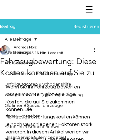
Registrieren
Beitrag
Alle Beiträge
Andreas Holz
Alle Beiträge
9. Mai 2025
16 Min. Lesezeit
Fahrzeugbewertung: Diese
Kfz-Gutachten
Kosten kommen auf Sie zu
Kfz-Gutachten & Sachverständige
Unfallgutachten & Schadenshilfe
Wenn Sie Ihr Fahrzeug bewerten 
lassen möchten, gibt es einige 
Wertgutachten & Fahrzeugbewertung
Kosten, die auf Sie zukommen 
Oldtimer & Spezialfahrzeuge
können. Die 
Tipps & Ratgeber
Fahrzeugbewertungskosten können 
je nach verschiedenen Faktoren stark 
Aktuelles & Branchennews
variieren. In diesem Artikel werfen wir 
Unser Service & Servicegebiet
einen Blick darauf, was die Kosten 