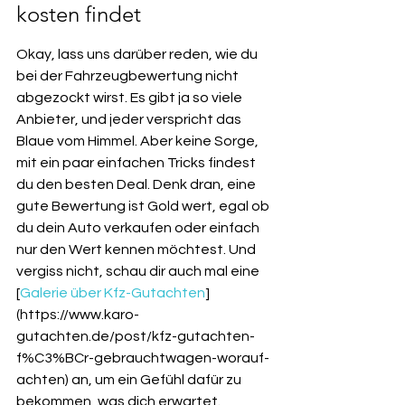
kosten findet
Okay, lass uns darüber reden, wie du 
bei der Fahrzeugbewertung nicht 
abgezockt wirst. Es gibt ja so viele 
Anbieter, und jeder verspricht das 
Blaue vom Himmel. Aber keine Sorge, 
mit ein paar einfachen Tricks findest 
du den besten Deal. Denk dran, eine 
gute Bewertung ist Gold wert, egal ob 
du dein Auto verkaufen oder einfach 
nur den Wert kennen möchtest. Und 
vergiss nicht, schau dir auch mal eine 
[
Galerie über Kfz-Gutachten
]
(https://www.karo-
gutachten.de/post/kfz-gutachten-
f%C3%BCr-gebrauchtwagen-worauf-
achten) an, um ein Gefühl dafür zu 
bekommen, was dich erwartet.