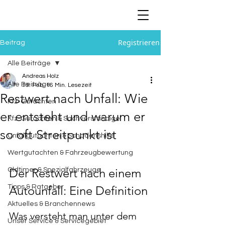
Registrieren
Beitrag
Alle Beiträge
Andreas Holz
Alle Beiträge
19. Feb.
16 Min. Lesezeit
Restwert nach Unfall: Wie
Kfz-Gutachten
er entsteht und warum er
Kfz-Gutachten & Sachverständige
so oft Streitpunkt ist
Unfallgutachten & Schadenshilfe
Wertgutachten & Fahrzeugbewertung
Der Restwert nach einem 
Oldtimer & Spezialfahrzeuge
Tipps & Ratgeber
Autounfall: Eine Definition
Aktuelles & Branchennews
Was versteht man unter dem 
Unser Service & Servicegebiet