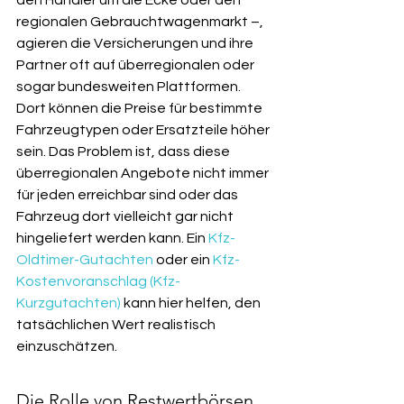
den Händler um die Ecke oder den 
regionalen Gebrauchtwagenmarkt –, 
agieren die Versicherungen und ihre 
Partner oft auf überregionalen oder 
sogar bundesweiten Plattformen. 
Dort können die Preise für bestimmte 
Fahrzeugtypen oder Ersatzteile höher 
sein. Das Problem ist, dass diese 
überregionalen Angebote nicht immer 
für jeden erreichbar sind oder das 
Fahrzeug dort vielleicht gar nicht 
hingeliefert werden kann. Ein 
Kfz-
Oldtimer-Gutachten
 oder ein 
Kfz-
Kostenvoranschlag (Kfz-
Kurzgutachten)
 kann hier helfen, den 
tatsächlichen Wert realistisch 
einzuschätzen.
Die Rolle von Restwertbörsen