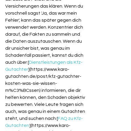
Versicherungen das klären. Wenn du 
vorschnell sagst 'Ja, das war mein 
Fehler', kann das später gegen dich 
verwendet werden. Konzentrier dich 
darauf, die Fakten zu sammeln und 
die Daten auszutauschen. Wenn du 
dir unsicher bist, was genau im 
Schadenfall passiert, kannst du dich 
auch über [
Dienstleistungen als Kfz-
Gutachter
](https://www.karo-
gutachten.de/post/kfz-gutachter-
kosten-was-sie-wissen-
m%C3%BCssen) informieren, die dir 
helfen können, den Schaden objektiv 
zu bewerten. Viele Leute fragen sich 
auch, was genau in einem Gutachten 
steht, und suchen nach [
FAQ zu Kfz-
Gutachten
](https://www.karo-