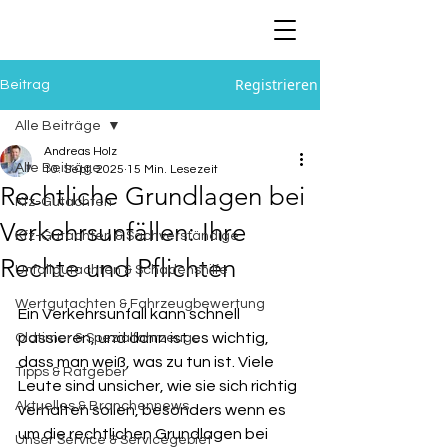
Registrieren
Beitrag
Alle Beiträge
Andreas Holz
Alle Beiträge
10. Sept. 2025
15 Min. Lesezeit
Rechtliche Grundlagen bei
Kfz-Gutachten
Verkehrsunfällen: Ihre
Kfz-Gutachten & Sachverständige
Rechte und Pflichten
Unfallgutachten & Schadenshilfe
Wertgutachten & Fahrzeugbewertung
Ein Verkehrsunfall kann schnell 
passieren, und dann ist es wichtig, 
Oldtimer & Spezialfahrzeuge
dass man weiß, was zu tun ist. Viele 
Tipps & Ratgeber
Leute sind unsicher, wie sie sich richtig 
Aktuelles & Branchennews
verhalten sollen, besonders wenn es 
um die rechtlichen Grundlagen bei 
Unser Service & Servicegebiet