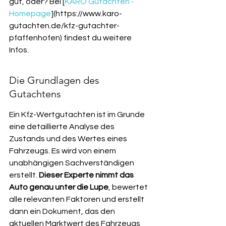
gut, oder? Bei [
KARO Gutachten - 
Homepage
](https://www.karo-
gutachten.de/kfz-gutachter-
pfaffenhofen) findest du weitere 
Infos.
Die Grundlagen des 
Gutachtens
Ein Kfz-Wertgutachten ist im Grunde 
eine detaillierte Analyse des 
Zustands und des Wertes eines 
Fahrzeugs. Es wird von einem 
unabhängigen Sachverständigen 
erstellt. 
Dieser Experte nimmt das 
Auto genau unter die Lupe
, bewertet 
alle relevanten Faktoren und erstellt 
dann ein Dokument, das den 
aktuellen Marktwert des Fahrzeugs 