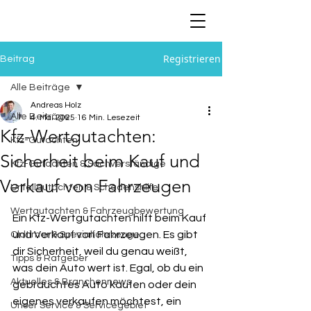
Registrieren
Beitrag
Alle Beiträge
Andreas Holz
Alle Beiträge
4. Mai 2025
16 Min. Lesezeit
Kfz-Wertgutachten:
Kfz-Gutachten
Sicherheit beim Kauf und
Kfz-Gutachten & Sachverständige
Verkauf von Fahrzeugen
Unfallgutachten & Schadenshilfe
Wertgutachten & Fahrzeugbewertung
Ein Kfz-Wertgutachten hilft beim Kauf 
und Verkauf von Fahrzeugen. Es gibt 
Oldtimer & Spezialfahrzeuge
dir Sicherheit, weil du genau weißt, 
Tipps & Ratgeber
was dein Auto wert ist. Egal, ob du ein 
Aktuelles & Branchennews
gebrauchtes Auto kaufen oder dein 
eigenes verkaufen möchtest, ein 
Unser Service & Servicegebiet