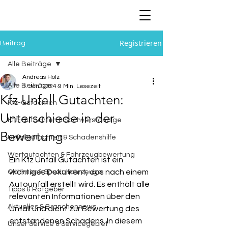
Registrieren
Beitrag
Alle Beiträge
Andreas Holz
Alle Beiträge
1. Jan. 2024
9 Min. Lesezeit
Kfz Unfall Gutachten:
Kfz-Gutachten
Unterschiede in der
Kfz-Gutachten & Sachverständige
Bewertung
Unfallgutachten & Schadenshilfe
Wertgutachten & Fahrzeugbewertung
Ein Kfz Unfall Gutachten ist ein 
wichtiges Dokument, das nach einem 
Oldtimer & Spezialfahrzeuge
Autounfall erstellt wird. Es enthält alle 
Tipps & Ratgeber
relevanten Informationen über den 
Aktuelles & Branchennews
Unfall und dient zur Bewertung des 
entstandenen Schadens. In diesem 
Unser Service & Servicegebiet