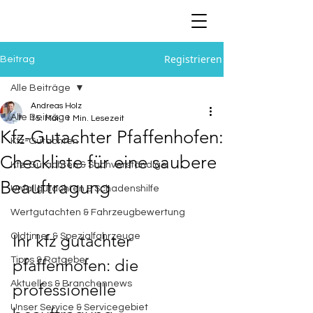
Registrieren
Beitrag
Alle Beiträge
Andreas Holz
Alle Beiträge
15. Mai
11 Min. Lesezeit
Kfz-Gutachter Pfaffenhofen:
Kfz-Gutachten
Checkliste für eine saubere
Kfz-Gutachten & Sachverständige
Beauftragung
Unfallgutachten & Schadenshilfe
Wertgutachten & Fahrzeugbewertung
Ihr kfz gutachter 
Oldtimer & Spezialfahrzeuge
Tipps & Ratgeber
pfaffenhofen: die 
Aktuelles & Branchennews
professionelle 
Unser Service & Servicegebiet