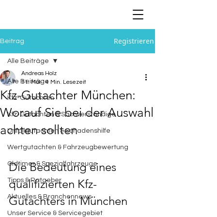
Registrieren
Beitrag
Alle Beiträge
Andreas Holz
Alle Beiträge
11. Mai
14 Min. Lesezeit
Kfz-Gutachter München:
Kfz-Gutachten
Worauf Sie bei der Auswahl
Kfz-Gutachten & Sachverständige
achten sollten
Unfallgutachten & Schadenshilfe
Wertgutachten & Fahrzeugbewertung
Die Bedeutung eines 
Oldtimer & Spezialfahrzeuge
Tipps & Ratgeber
qualifizierten Kfz-
Aktuelles & Branchennews
Gutachters in München
Unser Service & Servicegebiet