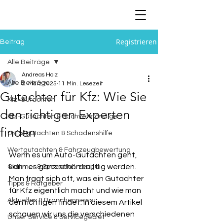
Registrieren
Beitrag
Alle Beiträge
Andreas Holz
Alle Beiträge
2. März 2025
11 Min. Lesezeit
Gutachter für Kfz: Wie Sie
Kfz-Gutachten
den richtigen Experten
Kfz-Gutachten & Sachverständige
finden
Unfallgutachten & Schadenshilfe
Wertgutachten & Fahrzeugbewertung
Wenn es um Auto-Gutachten geht, 
kann es ganz schön knifflig werden. 
Oldtimer & Spezialfahrzeuge
Man fragt sich oft, was ein Gutachter 
Tipps & Ratgeber
für Kfz eigentlich macht und wie man 
Aktuelles & Branchennews
den richtigen findet. In diesem Artikel 
schauen wir uns die verschiedenen 
Unser Service & Servicegebiet