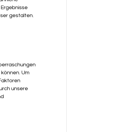
 Ergebnisse 
iser gestalten.
Überraschungen 
n können. Um 
Faktoren 
urch unsere 
d 