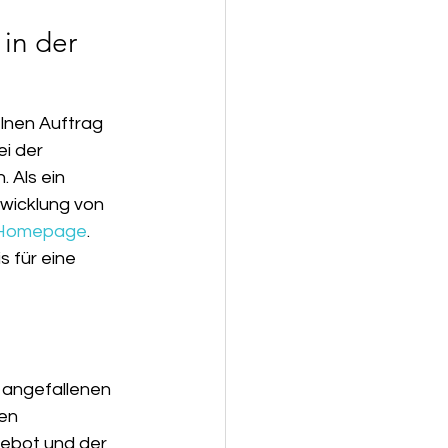
in der 
elnen Auftrag 
ei der 
 Als ein 
wicklung von 
 Homepage
. 
 für eine 
 angefallenen 
en 
gebot und der 