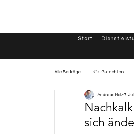
Start
Dienstleist
Alle Beiträge
Kfz-Gutachten
Andreas Holz
7. Jul
Unfallgutachten & Schadenshilf
Nachkalku
sich änd
Oldtimer & Spezialfahrzeuge