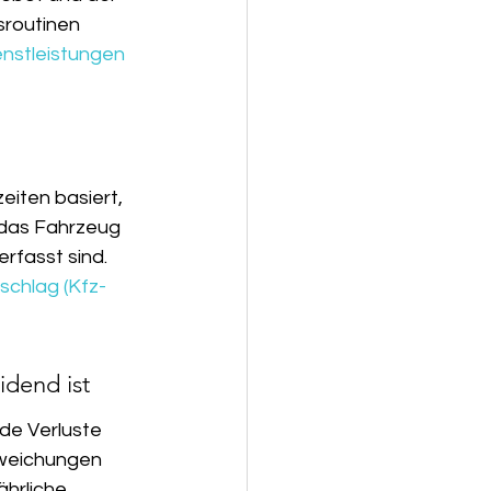
sroutinen 
enstleistungen 
iten basiert, 
d das Fahrzeug 
rfasst sind. 
chlag (Kfz-
idend ist
de Verluste 
weichungen 
ährliche 