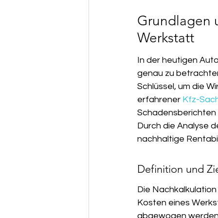
Unser Service & Servicegebiet
Grundlagen u
Werkstatt
In der heutigen Auto
genau zu betrachten.
Schlüssel, um die Wir
erfahrener 
Kfz-Sach
Schadensberichten 
Durch die Analyse d
nachhaltige Rentabil
Definition und Zi
Die Nachkalkulation 
Kosten eines Werkst
abgewogen werden. Z