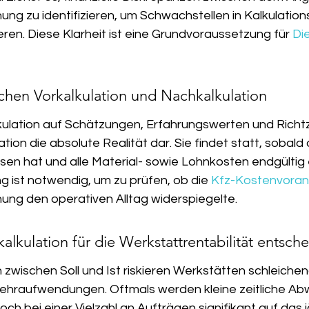
ng zu identifizieren, um Schwachstellen in Kalkulation
ieren. Diese Klarheit ist eine Grundvoraussetzung für 
Di
hen Vorkalkulation und Nachkalkulation
ulation auf Schätzungen, Erfahrungswerten und Richtze
lation die absolute Realität dar. Sie findet statt, sobal
sen hat und alle Material- sowie Lohnkosten endgültig e
g ist notwendig, um zu prüfen, ob die 
Kfz-Kostenvorans
nung den operativen Alltag widerspiegelte.
kulation für die Werkstattrentabilität entsche
zwischen Soll und Ist riskieren Werkstätten schleichen
ehraufwendungen. Oftmals werden kleine zeitliche Ab
edoch bei einer Vielzahl an Aufträgen signifikant auf das j