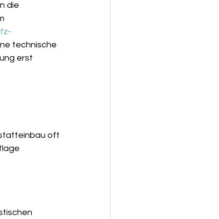
n die 
m 
fz-
ine technische 
ung erst 
tatteinbau oft 
tlage 
stischen 