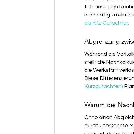
tatsächlichen Rechnu
nachhaltig zu elimin
als Kfz-Gutachter
.
Abgrenzung zwisc
Während die Vorkalk
stellt die Nachkalku
die Werkstatt verlas
Diese Differenzierun
Kurzgutachten)
 Pla
Warum die Nachkal
Ohne einen Abgleich 
durch unerkannte M
ignoriert, die sich j