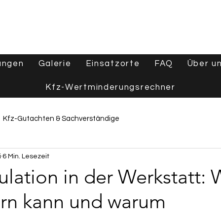
ungen
Galerie
Einsatzorte
FAQ
Über u
Kfz-Wertminderungsrechner
Kfz-Gutachten & Sachverständige
i
6 Min. Lesezeit
e
Wertgutachten & Fahrzeugbewertung
lation in der Werkstatt: 
ern kann und warum
Tipps & Ratgeber
Aktuelles & Branchennews