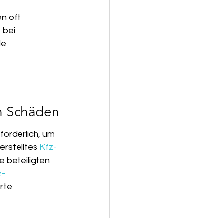
n oft 
 bei 
e 
en Schäden
orderlich, um 
rstelltes 
Kfz-
e beteiligten 
z-
rte 