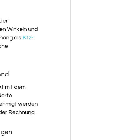
der 
en Winkeln und 
ang als 
Kfz-
che 
and
kt mit dem 
derte 
nehmigt werden 
 der Rechnung.
agen